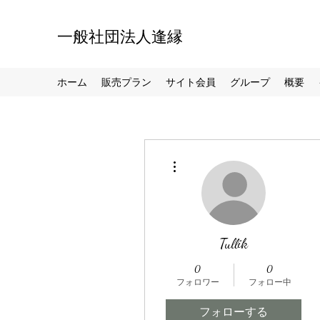
一般社団法人逢縁
ホーム
販売プラン
サイト会員
グループ
概要
その他
Tullik
0
0
フォロワー
フォロー中
フォローする