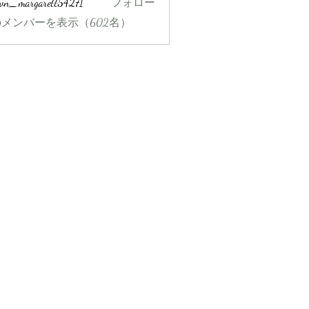
wn_margarett54271
フォロー
rgarett54271
メンバーを表示（602名）