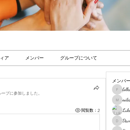
ィア
メンバー
グループについて
メンバ
folk
folkacani
ループに参加しました。
mile
miles-li
Luke
閲覧数：2
Dav
Davis_de