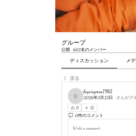
グループ
公開
·
602名のメンバー
ディスカッション
メデ
戻る
boyrisymra1982
2026年3月23日
·
さんがグ
boyrisymra1982
0
0件のコメント
Write a comment...