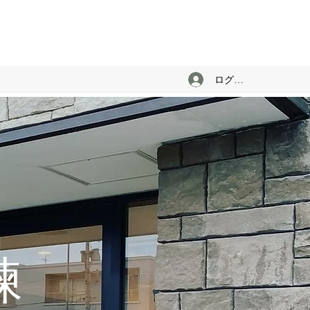
ログイン
化型
練