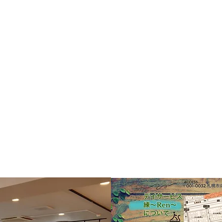
募集
パン
士、作業療法士を募集して
ディサービス練の想
訓練と施術、送迎業務にな
気に、楽しんで過ごしても
緒に作ってくれる方大歓迎
りますので、下記の電話か
い合わせ下さい。