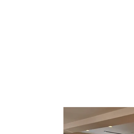
求人
業務拡大につき理学療法
います。主な業務は機能
ります。利用者さんを元
らううデイサービスを一
です！働き方も相談にの
Eメールにお問